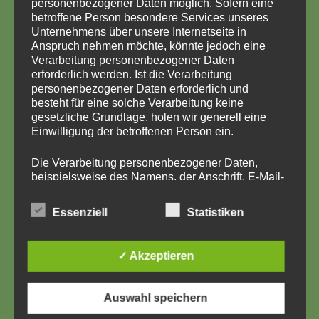
personenbezogener Daten möglich. Sofern eine
KONTAKTDATEN
betroffene Person besondere Services unseres
Unternehmens über unsere Internetseite in
Anspruch nehmen möchte, könnte jedoch eine
Verarbeitung personenbezogener Daten
erforderlich werden. Ist die Verarbeitung
Biberklasse
personenbezogener Daten erforderlich und
besteht für eine solche Verarbeitung keine
gesetzliche Grundlage, holen wir generell eine
Einwilligung der betroffenen Person ein.
Die Verarbeitung personenbezogener Daten,
beispielsweise des Namens, der Anschrift, E-Mail-
Adresse oder Telefonnummer einer betroffenen
Person, erfolgt stets im Einklang mit der
Essenziell
Statistiken
Datenschutz-Grundverordnung und in
Übereinstimmung mit den für uns geltenden
landesspezifischen Datenschutzbestimmungen.
✓ Akzeptieren
Mittels dieser Datenschutzerklärung möchte unser
Unternehmen die Öffentlichkeit über Art, Umfang
und Zweck der von uns erhobenen, genutzten und
Auswahl speichern
verarbeiteten personenbezogenen Daten
informieren. Ferner werden betroffene Personen