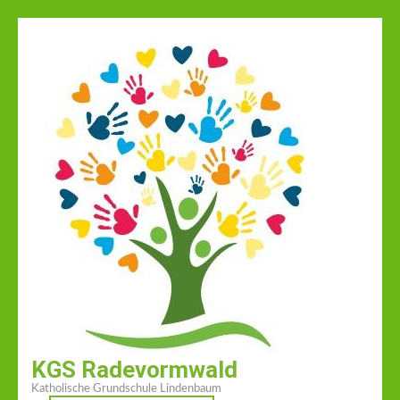
Zum
Inhalt
springen
(Enter
drücken)
KGS Radevormwald
Katholische Grundschule Lindenbaum