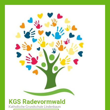
Zum
Inhalt
springen
(Enter
drücken)
KGS Radevormwald
Katholische Grundschule Lindenbaum