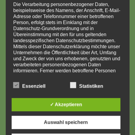
neuen Schulgebäude haben
Die Verarbeitung personenbezogener Daten,
beispielsweise des Namens, der Anschrift, E-Mail-
begonnen.
Adresse oder Telefonnummer einer betroffenen
Person, erfolgt stets im Einklang mit der
Datenschutz-Grundverordnung und in
5 März,2026
Jennifer Scheel
Übereinstimmung mit den für uns geltenden
landesspezifischen Datenschutzbestimmungen.
Mittels dieser Datenschutzerklärung möchte unser
Nach einer intensiven Planungsphase rollen
Unternehmen die Öffentlichkeit über Art, Umfang
nun die ersten Maschinen an, und auf unserem
und Zweck der von uns erhobenen, genutzten und
zukünftigen Schulgelände entsteht Schritt für
verarbeiteten personenbezogenen Daten
informieren. Ferner werden betroffene Personen
Schritt ein …
mittels dieser Datenschutzerklärung über die ihnen
zustehenden Rechte aufgeklärt.
Essenziell
Statistiken
WEITERLESEN
Wir haben als für die Verarbeitung Verantwortlicher
zahlreiche technische und organisatorische
✓ Akzeptieren
Maßnahmen umgesetzt, um einen möglichst
lückenlosen Schutz der über diese Internetseite
verarbeiteten personenbezogenen Daten
Auswahl speichern
sicherzustellen. Dennoch können Internetbasierte
Datenübertragungen grundsätzlich