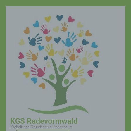
Zum
Inhalt
springen
(Enter
drücken)
KGS Radevormwald
Katholische Grundschule Lindenbaum