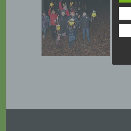
perso
Inter
aufwe
Aus d
perso
telef
Begr
Die D
durc
Erla
wurd
Öffen
einfa
möcht
Wir v
folge