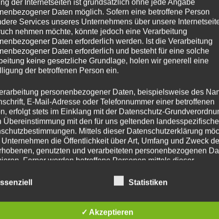
ng der Internetseiten ist grundsätzlich ohne jede Angabe
AKTUELLES
BETREUUNG
SCHULVEREIN
KONTAKT
nenbezogener Daten möglich. Sofern eine betroffene Person
dere Services unseres Unternehmens über unsere Internetseite
uch nehmen möchte, könnte jedoch eine Verarbeitung
nenbezogener Daten erforderlich werden. Ist die Verarbeitung
nenbezogener Daten erforderlich und besteht für eine solche
beitung keine gesetzliche Grundlage, holen wir generell eine
lligung der betroffenen Person ein.
erarbeitung personenbezogener Daten, beispielsweise des Na
paß. Uns wurde unterwegs eine sehr coole Geschichte erz
nschrift, E-Mail-Adresse oder Telefonnummer einer betroffenen
 durften wir den Eltern ein Martinslied vorsingen. Und 
n, erfolgt stets im Einklang mit der Datenschutz-Grundverordnu
n Übereinstimmung mit den für uns geltenden landesspezifisch
schutzbestimmungen. Mittels dieser Datenschutzerklärung mö
 Unternehmen die Öffentlichkeit über Art, Umfang und Zweck de
rhobenen, genutzten und verarbeiteten personenbezogenen Da
mieren. Ferner werden betroffene Personen mittels dieser
schutzerklärung über die ihnen zustehenden Rechte aufgeklärt
ssenziell
Statistiken
aben als für die Verarbeitung Verantwortlicher zahlreiche techn
rganisatorische Maßnahmen umgesetzt, um einen möglichst
nlosen Schutz der über diese Internetseite verarbeiteten
✓ Akzeptieren