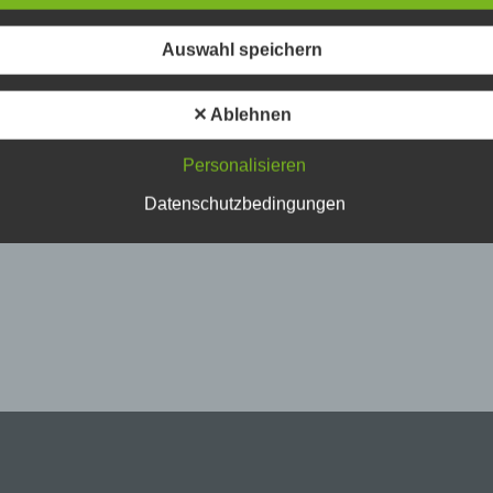
nenbezogenen Daten sicherzustellen. Dennoch können
netbasierte Datenübertragungen grundsätzlich Sicherheitslücke
isen, sodass ein absoluter Schutz nicht gewährleistet werden k
Auswahl speichern
iesem Grund steht es jeder betroffenen Person frei,
nenbezogene Daten auch auf alternativen Wegen, beispielswe
✕ Ablehnen
onisch, an uns zu übermitteln.
iffsbestimmungen
Personalisieren
Datenschutzbedingungen
atenschutzerklärung beruht auf den Begrifflichkeiten, di
h den Europäischen Richtlinien- und Verordnungsgeber 
ss der Datenschutz-Grundverordnung (DS-GVO) verwen
en. Unsere Datenschutzerklärung soll sowohl für die
tlichkeit als auch für unsere Kunden und Geschäftspart
ch lesbar und verständlich sein. Um dies zu gewährleist
en wir vorab die verwendeten Begrifflichkeiten erläutern
erwenden in dieser Datenschutzerklärung unter anderem die
nden Begriffe: