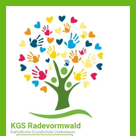
Zum
Inhalt
springen
(Enter
drücken)
KGS Radevormwald
Katholische Grundschule Lindenbaum