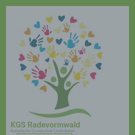
Zum
Inhalt
springen
(Enter
drücken)
KGS Radevormwald
Katholische Grundschule Lindenbaum