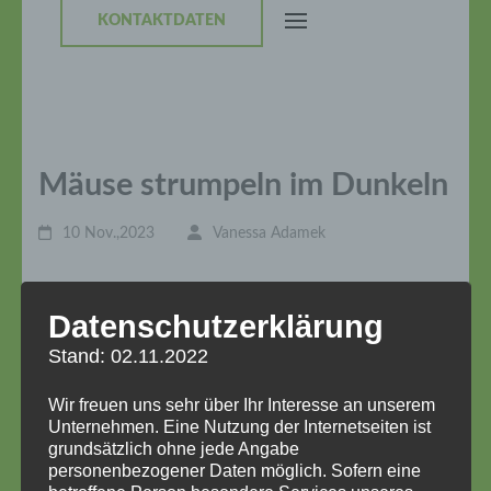
KONTAKTDATEN
Mäuse strumpeln im Dunkeln
10 Nov.,2023
Vanessa Adamek
Die Mausklasse feiert ein Mausfest
Datenschutzerklärung
3. November 2023
Stand: 02.11.2022
Wir freuen uns sehr über Ihr Interesse an unserem
Am Freitag, den 3. November 2023 traf sich die
Unternehmen. Eine Nutzung der Internetseiten ist
Mausklasse der Lindenbaumschule um 16.30
grundsätzlich ohne jede Angabe
Uhr zum Klassenfest im Garten der Familie
personenbezogener Daten möglich. Sofern eine