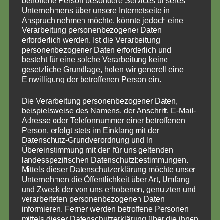
betroffene Person besondere Services unseres
Elbers in Krebsöge.
Unternehmens über unsere Internetseite in
Anspruch nehmen möchte, könnte jedoch eine
Als die Familien ankamen, war im Zelt schon
Verarbeitung personenbezogener Daten
erforderlich werden. Ist die Verarbeitung
alles toll dekoriert und das Feuer brannte. Alle
personenbezogener Daten erforderlich und
hatten etwas für das Buffet vorbereitet und
besteht für eine solche Verarbeitung keine
gesetzliche Grundlage, holen wir generell eine
stellten ihre Dips, Muffins, Kartoffeln und
Einwilligung der betroffenen Person ein.
Süßigkeiten auf den Buffettisch. Die Kinder
schwärmten sofort zum Spielen in den großen
Die Verarbeitung personenbezogener Daten,
Garten während die Eltern sich unterhielten
beispielsweise des Namens, der Anschrift, E-Mail-
Adresse oder Telefonnummer einer betroffenen
und schon einmal Stöcke für das abschließende
Person, erfolgt stets im Einklang mit der
Stockbrotbraten schnitzten. Es duftete herrlich
Datenschutz-Grundverordnung und in
nach den Pommeswaffeln, die Frau Elbers
Übereinstimmung mit den für uns geltenden
landesspezifischen Datenschutzbestimmungen.
unermüdlich buk und die in viele hungrige
Mittels dieser Datenschutzerklärung möchte unser
Mägen wanderten.
Unternehmen die Öffentlichkeit über Art, Umfang
und Zweck der von uns erhobenen, genutzten und
verarbeiteten personenbezogenen Daten
informieren. Ferner werden betroffene Personen
mittels dieser Datenschutzerklärung über die ihnen