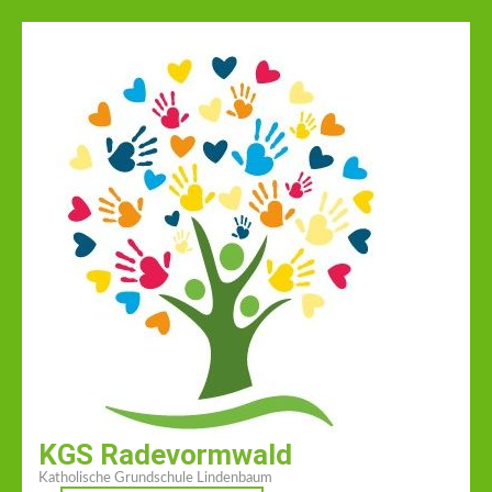
Zum
Inhalt
springen
(Enter
drücken)
KGS Radevormwald
Katholische Grundschule Lindenbaum