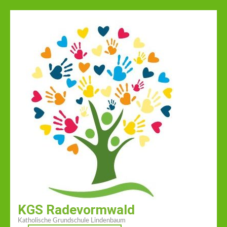
Zum
Inhalt
springen
(Enter
drücken)
KGS Radevormwald
Katholische Grundschule Lindenbaum